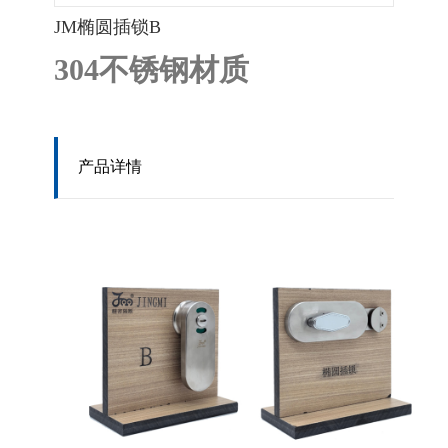
JM椭圆插锁B
304不锈钢材质
产品详情