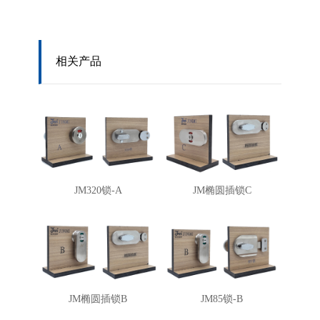
相关产品
JM320锁-A
JM椭圆插锁C
JM椭圆插锁B
JM85锁-B