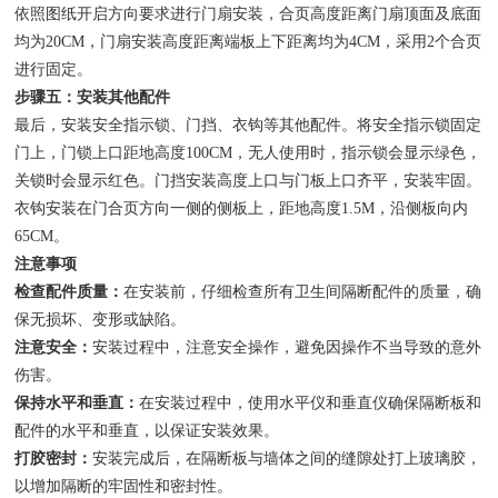
依照图纸开启方向要求进行门扇安装，合页高度距离门扇顶面及底面
均为20CM，门扇安装高度距离端板上下距离均为4CM，采用2个合页
进行固定。
步骤五：安装其他配件
最后，安装安全指示锁、门挡、衣钩等其他配件。将安全指示锁固定
门上，门锁上口距地高度100CM，无人使用时，指示锁会显示绿色，
关锁时会显示红色。门挡安装高度上口与门板上口齐平，安装牢固。
衣钩安装在门合页方向一侧的侧板上，距地高度1.5M，沿侧板向内
65CM。
注意事项
检查配件质量：
在安装前，仔细检查所有卫生间隔断配件的质量，确
保无损坏、变形或缺陷。
注意安全：
安装过程中，注意安全操作，避免因操作不当导致的意外
伤害。
保持水平和垂直：
在安装过程中，使用水平仪和垂直仪确保隔断板和
配件的水平和垂直，以保证安装效果。
打胶密封：
安装完成后，在隔断板与墙体之间的缝隙处打上玻璃胶，
以增加隔断的牢固性和密封性。