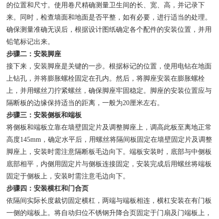
的位置和尺寸。使用卷尺精确测量卫生间的长、宽、高，并记录下
来。同时，检查墙面和地面是否平整，如有必要，进行适当的处理。
确保测量准确无误后，根据设计图纸确定各个配件的安装位置，并用
铅笔标记出来。
步骤二：安装脚座
接下来，安装脚座是关键的一步。根据标记的位置，使用电钻在地面
上钻孔，并将膨胀螺栓固定在孔内。然后，将脚座安装在膨胀螺栓
上，并用螺丝刀拧紧螺丝，确保脚座牢固稳定。脚座的安装位置应与
隔断板的边缘保持适当的距离，一般为20厘米左右。
步骤三：安装侧板和端板
将侧板和端板立靠在墙壁固定片及调整脚座上，调高此板至离地正常
高度145mm，确定水平后，用螺丝将隔间板固定在墙壁固定片及调整
脚座上，安装时需注意隔断板毛边向下。端板安装时，底部与中侧板
底部相平，内侧用固定片与侧板连接固定，安装完成后用螺丝将端板
固定于侧板上，安装时需注意毛边向下。
步骤四：安装横杠和门合页
依隔间实际长度裁切固定横杠，两端与端板相连，横杠安装在有门板
一侧的端板上。将自动归位不锈钢升降合页固定于门扇及门端板上，