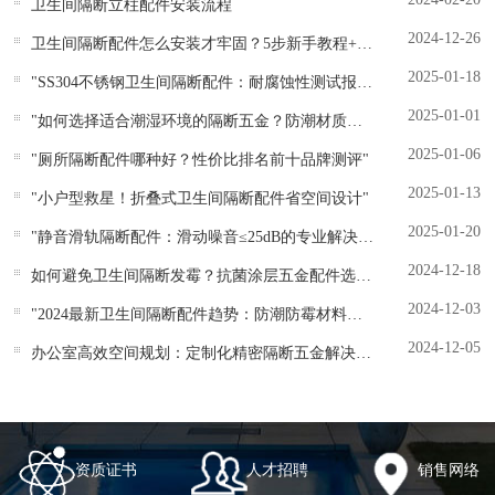
卫生间隔断立柱配件安装流程
2024-12-26
卫生间隔断配件怎么安装才牢固？5步新手教程+工具清单
2025-01-18
"SS304不锈钢卫生间隔断配件：耐腐蚀性测试报告"
2025-01-01
"如何选择适合潮湿环境的隔断五金？防潮材质全解析"
2025-01-06
"厕所隔断配件哪种好？性价比排名前十品牌测评"
2025-01-13
"小户型救星！折叠式卫生间隔断配件省空间设计"
2025-01-20
"静音滑轨隔断配件：滑动噪音≤25dB的专业解决方案"
2024-12-18
如何避免卫生间隔断发霉？抗菌涂层五金配件选购指南
2024-12-03
"2024最新卫生间隔断配件趋势：防潮防霉材料成主流"
2024-12-05
办公室高效空间规划：定制化精密隔断五金解决方案
资质证书
人才招聘
销售网络